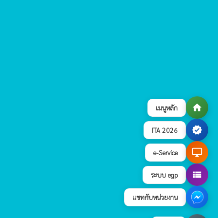
home
เมนูหลัก
verified
ITA 2026
desktop_windows
e-Service
view_list
ระบบ egp
แชทกับหน่วยงาน