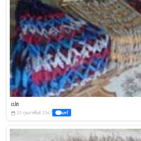
เปล
20 กุมภาพันธ์ 2567
แชร์
calendar_today