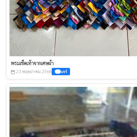
พรมเช็ดเท้าจากเศษผ้า
23 พฤษภาคม 2568
แชร์
calendar_today