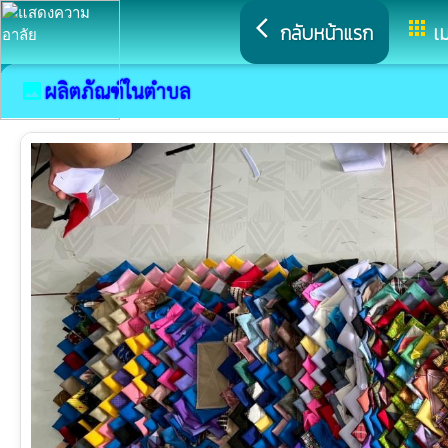
arrow_back_ios
apps
กลับหน้าแรก
เม
ผลิตภัณฑ์ในตำบล
image