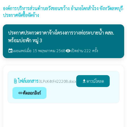
องค์การบริหารส่วนตำบลวังขอนขว้าง
อำเภอโคกสำโรง จังหวัดลพบุรี
›
ประกาศจัดซื้อจัดจ้าง
ประกาศประกวดราคาจ้างโครงงการวางท่อระบายน้ำ คสล.
พร้อมบ่อพัก หมู่ 3
เผยแพร่เมื่อ 15 พฤษภาคม 2568
เปิดอ่าน 222 ครั้ง
event
visibility
ไฟล์เอกสาร
attach_file
ดาวน์โหลด
3LPcK4tFri22208.docx
file_download
คัดลอกลิงก์
link