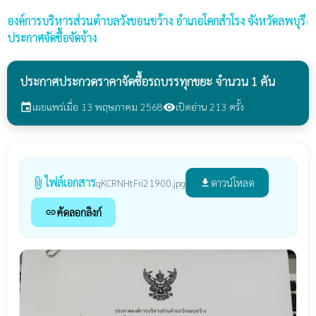
องค์การบริหารส่วนตำบลวังขอนขว้าง
อำเภอโคกสำโรง จังหวัดลพบุรี
›
ประกาศจัดซื้อจัดจ้าง
ประกาศประกวดราคาจัดซื้อรถบรรทุกขยะ จำนวน 1 คัน
เผยแพร่เมื่อ 13 พฤษภาคม 2568
เปิดอ่าน 213 ครั้ง
event
visibility
ไฟล์เอกสาร
attach_file
ดาวน์โหลด
qKCRNHtFri21900.jpg
file_download
คัดลอกลิงก์
link