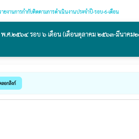
รายงานการกำกับติดตามการดำเนินงานประจำปี-รอบ-6-เดือน
.ศ.๒๕๖๔ รอบ ๖ เดือน (เดือนตุลาคม ๒๕๖๓-มีนาคม
ดลอกลิงก์