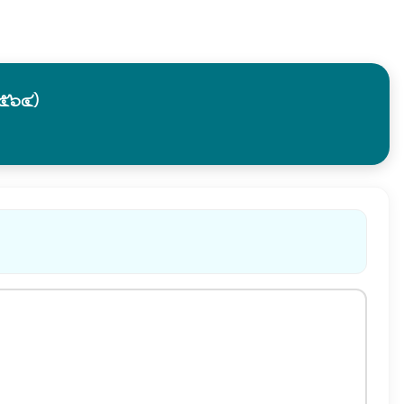
๒๕๖๔)