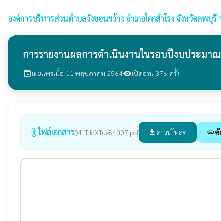
องค์การบริหารส่วนตำบลวังขอนขว้าง
อำเภอโคกสำโรง จังหวัดลพบุรี
›
การรายงานผลการดำเนินงานในรอบปีงบประมาณ พ
เผยแพร่เมื่อ 11 พฤษภาคม 2564
เปิดอ่าน 376 ครั้ง
event
visibility
ไฟล์เอกสาร
attach_file
ดาวน์โหลด
คั
Q4JTJdXTue84007.pdf
file_download
link